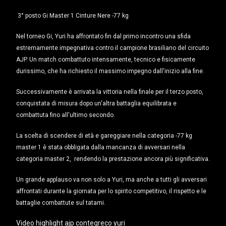
3° posto Gi Master 1 Cinture Nere -77 kg
Nel torneo Gi, Yuri ha affrontato fin dal primo incontro una sfida
estremamente impegnativa contro il campione brasiliano del circuito
AJP. Un match combattuto intensamente, tecnico e fisicamente
durissimo, che ha richiesto il massimo impegno dall'inizio alla fine.
Successivamente è arrivata la vittoria nella finale per il terzo posto,
conquistata di misura dopo un'altra battaglia equilibrata e
combattuta fino all'ultimo secondo.
La scelta di scendere di età e gareggiare nella categoria -77 kg
master 1 è stata obbligata dalla mancanza di avversari nella
categoria master 2,
rendendo la prestazione ancora più significativa.
Un grande applauso va non solo a Yuri, ma anche a tutti gli avversari
affrontati durante la giornata per lo spirito competitivo, il rispetto e le
battaglie combattute sul tatami.
Video highlight ajp contegreco yuri